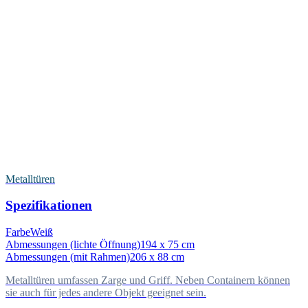
Metalltüren
Spezifikationen
Farbe
Weiß
Abmessungen (lichte Öffnung)
194 x 75 cm
Abmessungen (mit Rahmen)
206 x 88 cm
Metalltüren umfassen Zarge und Griff. Neben Containern können
sie auch für jedes andere Objekt geeignet sein.