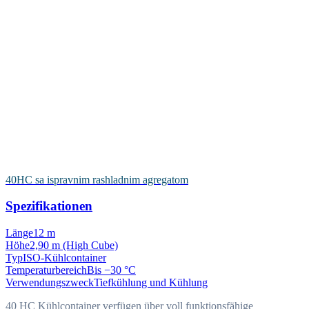
40HC sa ispravnim rashladnim agregatom
Spezifikationen
Länge
12 m
Höhe
2,90 m (High Cube)
Typ
ISO-Kühlcontainer
Temperaturbereich
Bis −30 °C
Verwendungszweck
Tiefkühlung und Kühlung
40 HC Kühlcontainer verfügen über voll funktionsfähige