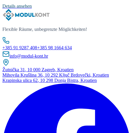
Details ansehen
Flexible Räume, unbegrenzte Möglichkeiten!
+385 91 9287 408
+385 98 1664 634
info@modul-kont.hr
Žutnička 31
,
10 000 Zagreb
,
Kroatien
Mihovila Krušlina 36
,
10 292 Ključ Brdovečki
,
Kroatien
Krapinska ulica 62
,
10 298 Donja Bistra
,
Kroatien