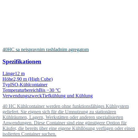
40HC sa neispravnim rashladnim agregatom
Spezifikationen
Länge
12 m
Höhe
2,90 m (High Cube)
Typ
ISO-Kühlcontainer
Temperaturbereich
Bis −30 °C
Verwendungszweck
Tiefkühlung und Kühlung
40 HC Kühlcontainer werden ohne funktionsfähiges Kühlsystem
geliefert. Sie eignen sich für die Umnutzung zu stationären
Kühlräumen, Lagern, Werkstätten oder anderen spezialisierten
Anwendungen. Diese Container sind eine günstigere Option für
Käufer, die bereits über eine eigene Kühllösung verfügen oder einen
isolierten Container suchen.