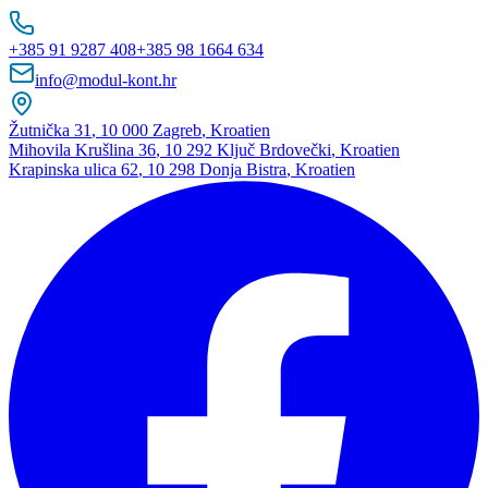
+385 91 9287 408
+385 98 1664 634
info@modul-kont.hr
Žutnička 31
,
10 000 Zagreb
,
Kroatien
Mihovila Krušlina 36
,
10 292 Ključ Brdovečki
,
Kroatien
Krapinska ulica 62
,
10 298 Donja Bistra
,
Kroatien