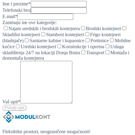
Ime i prezime
*
Telefonski broj
E-mail
*
Zanimaju me ove kategorije:
Najam uredskih i brodskih kontejnera
Brodski kontejneri
Skladišni kontejneri
Stambeni kontejneri
Frigo kontejneri
(hladnjače)
Sanitarne kabine i kupaonice
Portirnice
Mobilne
kućice
Uredski kontejneri
Konstrukcije i oprema
Usluga
skladištenja 24/7 na lokaciji Donja Bistra
Transport
Montaža i
demontaža kontejnera
Vaš upit
*
Pošalji upit
Fleksibilni prostori, neograničene mogućnosti!