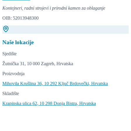
Kontejneri, radni strojevi i prirodni kamen za oblaganje
OIB: 52013948300
Naše lokacije
Sjedište
Žutnička 31, 10 000 Zagreb, Hrvatska
Proizvodnja
Mihovila Krušlina 36, 10 292 Ključ Brdovečki, Hrvatska
Skladište
Krapinska ulica 62, 10 298 Donja Bistra, Hrvatska