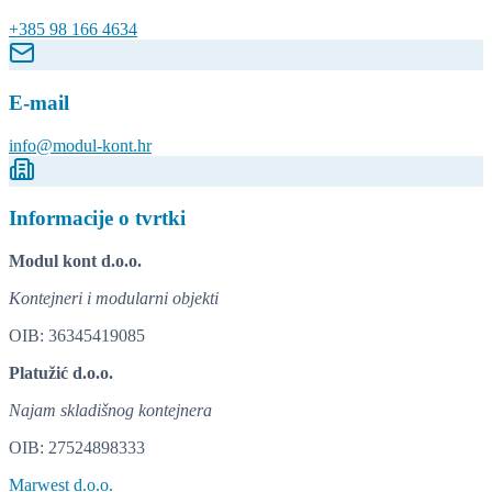
+385 98 166 4634
E-mail
info@modul-kont.hr
Informacije o tvrtki
Modul kont d.o.o.
Kontejneri i modularni objekti
OIB: 36345419085
Platužić d.o.o.
Najam skladišnog kontejnera
OIB: 27524898333
Marwest d.o.o.