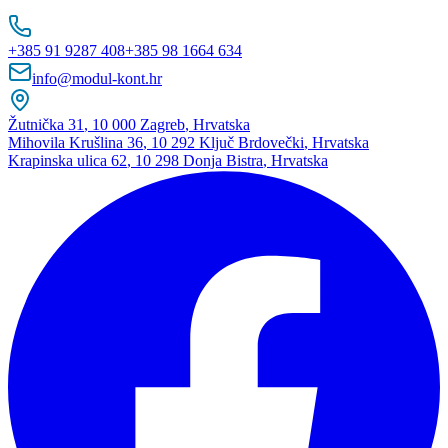
+385 91 9287 408
+385 98 1664 634
info@modul-kont.hr
Žutnička 31
,
10 000 Zagreb
,
Hrvatska
Mihovila Krušlina 36
,
10 292 Ključ Brdovečki
,
Hrvatska
Krapinska ulica 62
,
10 298 Donja Bistra
,
Hrvatska