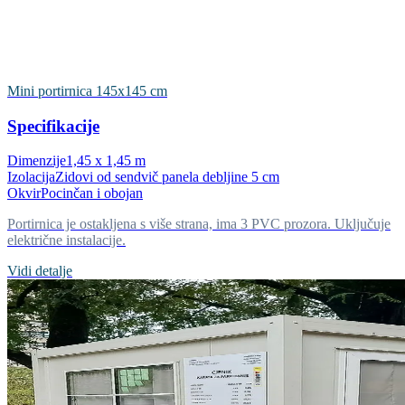
Mini portirnica 145x145 cm
Specifikacije
Dimenzije
1,45 x 1,45 m
Izolacija
Zidovi od sendvič panela debljine 5 cm
Okvir
Pocinčan i obojan
Portirnica je ostakljena s više strana, ima 3 PVC prozora. Uključuje
električne instalacije.
Vidi detalje