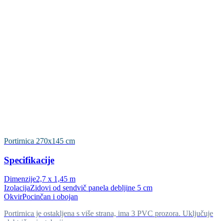
Portirnica 270x145 cm
Specifikacije
Dimenzije
2,7 x 1,45 m
Izolacija
Zidovi od sendvič panela debljine 5 cm
Okvir
Pocinčan i obojan
Portirnica je ostakljena s više strana, ima 3 PVC prozora. Uključuje