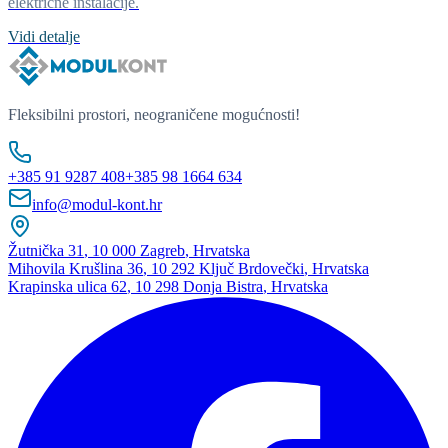
električne instalacije.
Vidi detalje
Fleksibilni prostori, neograničene mogućnosti!
+385 91 9287 408
+385 98 1664 634
info@modul-kont.hr
Žutnička 31
,
10 000 Zagreb
,
Hrvatska
Mihovila Krušlina 36
,
10 292 Ključ Brdovečki
,
Hrvatska
Krapinska ulica 62
,
10 298 Donja Bistra
,
Hrvatska