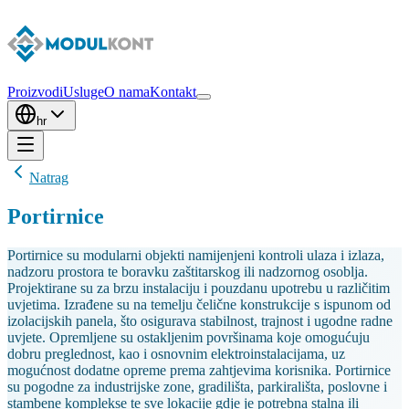
Proizvodi
Usluge
O nama
Kontakt
hr
Natrag
Portirnice
Portirnice su modularni objekti namijenjeni kontroli ulaza i izlaza,
nadzoru prostora te boravku zaštitarskog ili nadzornog osoblja.
Projektirane su za brzu instalaciju i pouzdanu upotrebu u različitim
uvjetima. Izrađene su na temelju čelične konstrukcije s ispunom od
izolacijskih panela, što osigurava stabilnost, trajnost i ugodne radne
uvjete. Opremljene su ostakljenim površinama koje omogućuju
dobru preglednost, kao i osnovnim elektroinstalacijama, uz
mogućnost dodatne opreme prema zahtjevima korisnika. Portirnice
su pogodne za industrijske zone, gradilišta, parkirališta, poslovne i
stambene komplekse te sve lokacije gdje je potrebna stalna ili